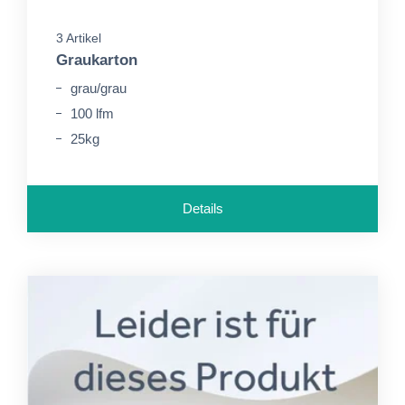
3 Artikel
Graukarton
grau/grau
100 lfm
25kg
Details