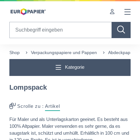
Table Of Content
Diese Produkte könnten Sie auch interessieren
sr.skip-to.main-content
sr.skip-to.table-of-contents
sr.skip-to.main-navigation
Search
Shop
Verpackungspapiere und Pappen
Abdeckpapiere
Kategorie
Lompspack
Scrolle zu :
Artikel
Für Maler und als Unterlagskarton geeinet. Es besteht aus
100% Altpapier. Maler verwenden es sehr gerne, da es
saugstark ist, schützt und umhüllt. Erhältlich in 100 cm und
in 120 cm Breite. Es ist in verschiedenen