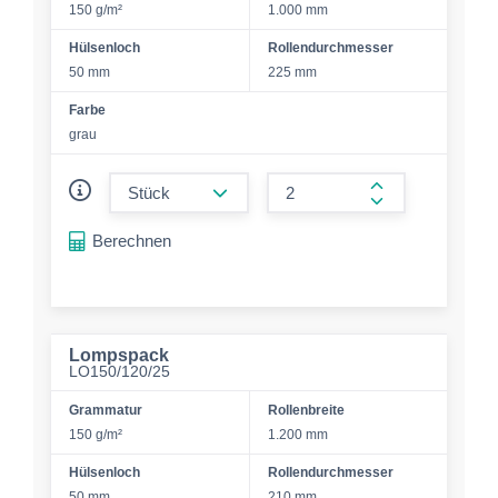
150 g/m²
1.000 mm
Hülsenloch
Rollendurchmesser
50 mm
225 mm
Farbe
grau
form.decrease-amount
form.increase-a
Berechnen
Lompspack
LO150/120/25
Grammatur
Rollenbreite
150 g/m²
1.200 mm
Hülsenloch
Rollendurchmesser
50 mm
210 mm