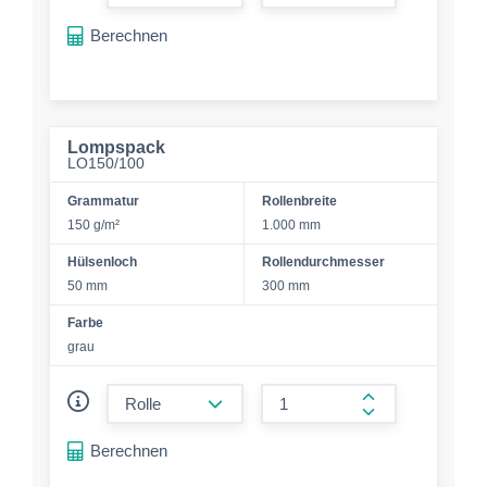
form.increase-a
Berechnen
Lompspack
LO150/100
Grammatur
Rollenbreite
150 g/m²
1.000 mm
Hülsenloch
Rollendurchmesser
50 mm
300 mm
Farbe
grau
form.decrease-amount
form.increase-a
Berechnen