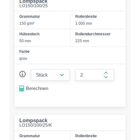
Lompspack
LO150/100/25
Grammatur
Rollenbreite
150 g/m²
1.000 mm
Hülsenloch
Rollendurchmesser
50 mm
225 mm
Farbe
grau
form.decrease-amount
form.increase-a
Berechnen
Lompspack
LO150/100/25/K
Grammatur
Rollenbreite