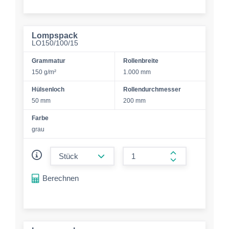
Lompspack
LO150/100/15
Grammatur
Rollenbreite
150 g/m²
1.000 mm
Hülsenloch
Rollendurchmesser
50 mm
200 mm
Farbe
grau
form.decrease-amount
form.increase-a
Berechnen