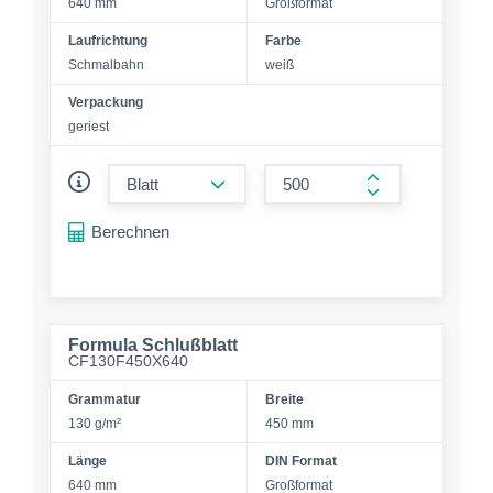
640 mm
Großformat
Laufrichtung
Farbe
Schmalbahn
weiß
Verpackung
geriest
form.decrease-amount
form.increase-a
Berechnen
Formula Schlußblatt
CF130F450X640
Grammatur
Breite
130 g/m²
450 mm
Länge
DIN Format
640 mm
Großformat