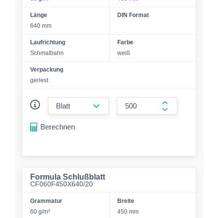
Länge
DIN Format
640 mm
Laufrichtung
Farbe
Schmalbahn
weiß
Verpackung
geriest
form.decrease-amount
form.increase-a
Berechnen
Formula Schlußblatt
CF060F450X640/20
Grammatur
Breite
60 g/m²
450 mm