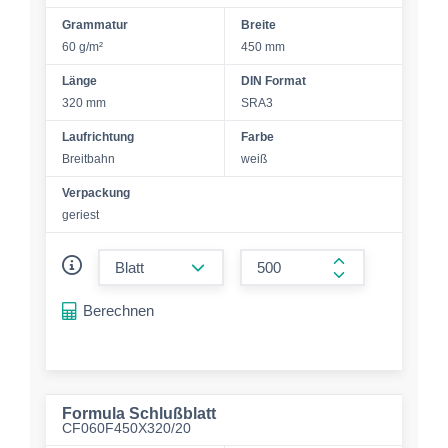
Grammatur
Breite
60 g/m²
450 mm
Länge
DIN Format
320 mm
SRA3
Laufrichtung
Farbe
Breitbahn
weiß
Verpackung
geriest
form.decrease-amount
form.increase-a
Berechnen
Formula Schlußblatt
CF060F450X320/20