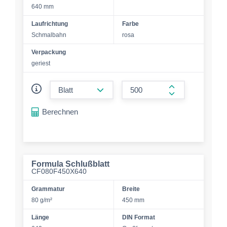
640 mm
Laufrichtung
Farbe
Schmalbahn
rosa
Verpackung
geriest
form.decrease-amount
form.increase-a
Berechnen
Formula Schlußblatt
CF080F450X640
Grammatur
Breite
80 g/m²
450 mm
Länge
DIN Format