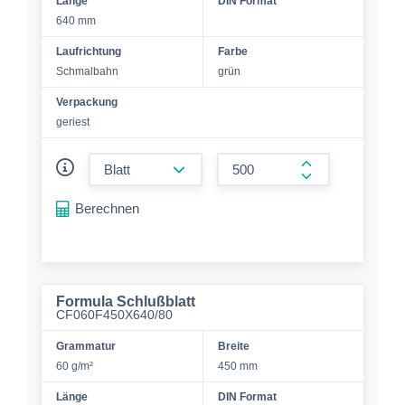
Länge
DIN Format
640 mm
Laufrichtung
Farbe
Schmalbahn
grün
Verpackung
geriest
form.decrease-amount
form.increase-a
Berechnen
Formula Schlußblatt
CF060F450X640/80
Grammatur
Breite
60 g/m²
450 mm
Länge
DIN Format