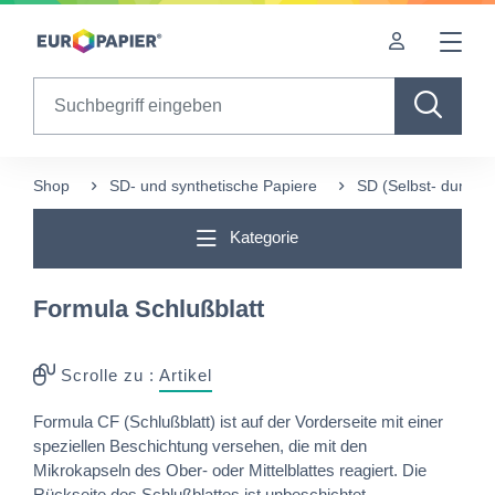
Table Of Content
Ergänzende Produkte
sr.skip-to.main-content
sr.skip-to.table-of-contents
sr.skip-to.main-navigation
Search
Shop
SD- und synthetische Papiere
SD (Selbst- durchs
Kategorie
Formula Schlußblatt
Scrolle zu :
Artikel
Formula CF (Schlußblatt) ist auf der Vorderseite mit einer
speziellen Beschichtung versehen, die mit den
Mikrokapseln des Ober- oder Mittelblattes reagiert. Die
Rückseite des Schlußblattes ist unbeschichtet.