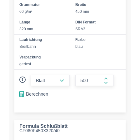
Grammatur
Breite
60 g/m²
450 mm
Länge
DIN Format
320 mm
SRA3
Laufrichtung
Farbe
Breitbahn
blau
Verpackung
geriest
form.decrease-amount
form.increase-a
Berechnen
Formula Schlußblatt
CF060F450X320/40