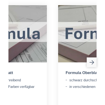
elblatt
Formula Oberblatt
rchschreibend
schwarz durchschreib
denen Farben verfügbar
in verschiedenen Farbe