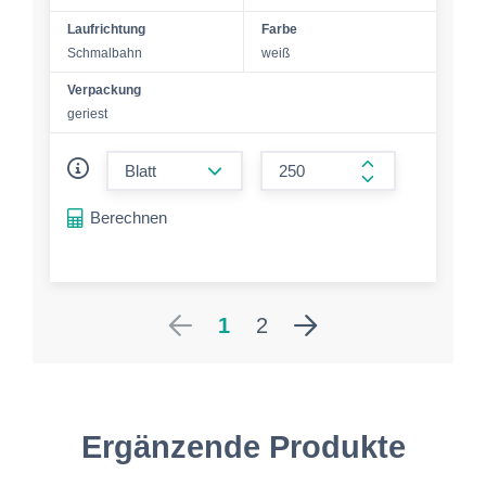
Laufrichtung
Farbe
Schmalbahn
weiß
Verpackung
geriest
form.decrease-amount
form.increase-a
Berechnen
1
2
Ergänzende Produkte