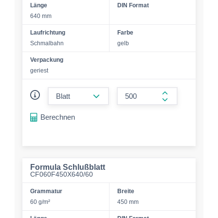
Länge
DIN Format
640 mm
Laufrichtung
Farbe
Schmalbahn
gelb
Verpackung
geriest
form.decrease-amount
form.increase-a
Berechnen
Formula Schlußblatt
CF060F450X640/60
Grammatur
Breite
60 g/m²
450 mm