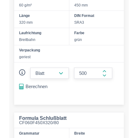
60 g/m²
450 mm
Länge
DIN Format
320 mm
SRA3
Laufrichtung
Farbe
Breitbahn
grün
Verpackung
geriest
form.decrease-amount
form.increase-a
Berechnen
Formula Schlußblatt
CF060F450X320/80
Grammatur
Breite