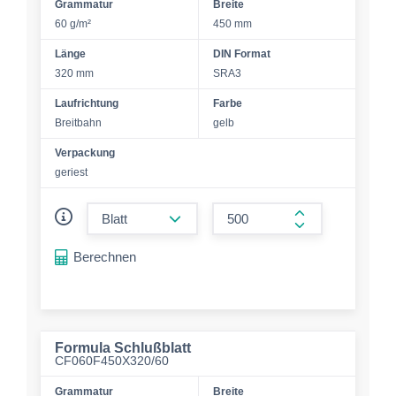
Grammatur
Breite
60 g/m²
450 mm
Länge
DIN Format
320 mm
SRA3
Laufrichtung
Farbe
Breitbahn
gelb
Verpackung
geriest
form.decrease-amount
form.increase-a
Berechnen
Formula Schlußblatt
CF060F450X320/60
Grammatur
Breite