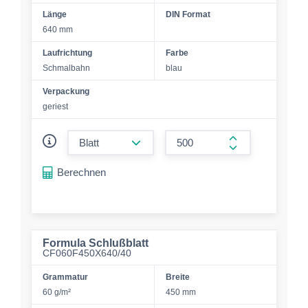
Länge
DIN Format
640 mm
Laufrichtung
Farbe
Schmalbahn
blau
Verpackung
geriest
form.decrease-amount
form.increase-a
Berechnen
Formula Schlußblatt
CF060F450X640/40
Grammatur
Breite
60 g/m²
450 mm