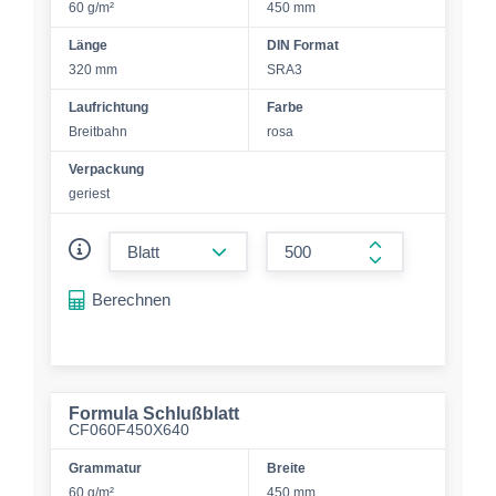
60 g/m²
450 mm
Länge
DIN Format
320 mm
SRA3
Laufrichtung
Farbe
Breitbahn
rosa
Verpackung
geriest
form.decrease-amount
form.increase-a
Berechnen
Formula Schlußblatt
CF060F450X640
Grammatur
Breite
60 g/m²
450 mm