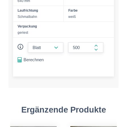
640 mm
Laufrichtung
Farbe
Schmalbahn
weiß
Verpackung
geriest
form.decrease-amount
form.increase-a
Berechnen
Ergänzende Produkte