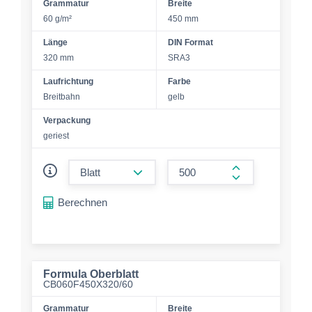
Grammatur
Breite
60 g/m²
450 mm
Länge
DIN Format
320 mm
SRA3
Laufrichtung
Farbe
Breitbahn
gelb
Verpackung
geriest
form.decrease-amount
form.increase-a
Berechnen
Formula Oberblatt
CB060F450X320/60
Grammatur
Breite