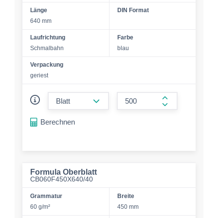
Länge
DIN Format
640 mm
Laufrichtung
Farbe
Schmalbahn
blau
Verpackung
geriest
form.decrease-amount
form.increase-a
Berechnen
Formula Oberblatt
CB060F450X640/40
Grammatur
Breite
60 g/m²
450 mm