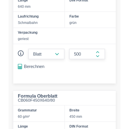
Länge
DIN Format
640 mm
Laufrichtung
Farbe
Schmalbahn
grün
Verpackung
geriest
form.decrease-amount
form.increase-a
Berechnen
Formula Oberblatt
CB060F450X640/80
Grammatur
Breite
60 g/m²
450 mm
Länge
DIN Format