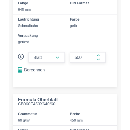
Länge
DIN Format
640 mm
Laufrichtung
Farbe
Schmalbahn
gelb
Verpackung
geriest
form.decrease-amount
form.increase-a
Berechnen
Formula Oberblatt
CB060F450X640/60
Grammatur
Breite
60 g/m²
450 mm