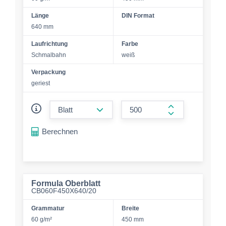
Länge
DIN Format
640 mm
Laufrichtung
Farbe
Schmalbahn
weiß
Verpackung
geriest
form.decrease-amount
form.increase-a
Berechnen
Formula Oberblatt
CB060F450X640/20
Grammatur
Breite
60 g/m²
450 mm