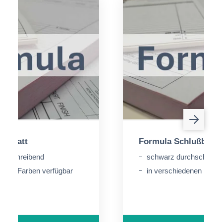
elblatt
Formula Schlußblatt
rchschreibend
schwarz durchschreib
denen Farben verfügbar
in verschiedenen Farbe