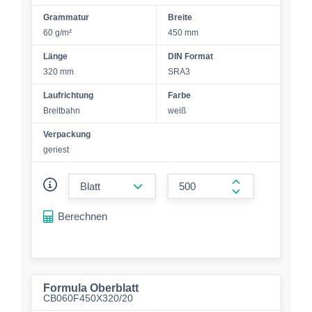
Grammatur
Breite
60 g/m²
450 mm
Länge
DIN Format
320 mm
SRA3
Laufrichtung
Farbe
Breitbahn
weiß
Verpackung
geriest
form.decrease-amount
form.increase-a
Berechnen
Formula Oberblatt
CB060F450X320/20