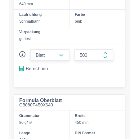
640 mm
Laufrichtung
Farbe
Schmalbahn
pink
Verpackung
geriest
form.decrease-amount
form.increase-a
Berechnen
Formula Oberblatt
CB080F450X640
Grammatur
Breite
80 g/m²
450 mm
Länge
DIN Format