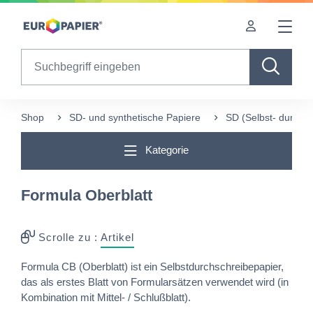
Table Of Content
Ergänzende Produkte
sr.skip-to.main-content
sr.skip-to.table-of-contents
sr.skip-to.main-navigation
Search
Shop
SD- und synthetische Papiere
SD (Selbst- durchs
Kategorie
Formula Oberblatt
Scrolle zu :
Artikel
Formula CB (Oberblatt) ist ein Selbstdurchschreibepapier,
das als erstes Blatt von Formularsätzen verwendet wird (in
Kombination mit Mittel- / Schlußblatt).