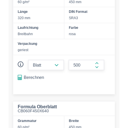
60 g/m²
450 mm
Länge
DIN Format
320 mm
SRA3
Laufrichtung
Farbe
Breitbahn
rosa
Verpackung
geriest
form.decrease-amount
form.increase-a
Berechnen
Formula Oberblatt
CB060F450X640
Grammatur
Breite
60 g/m²
450 mm