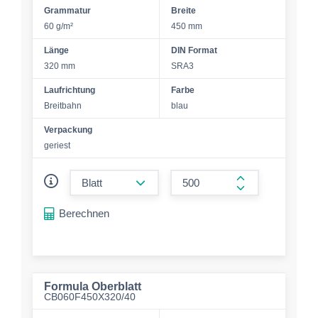
Grammatur
Breite
60 g/m²
450 mm
Länge
DIN Format
320 mm
SRA3
Laufrichtung
Farbe
Breitbahn
blau
Verpackung
geriest
form.decrease-amount
form.increase-a
Berechnen
Formula Oberblatt
CB060F450X320/40