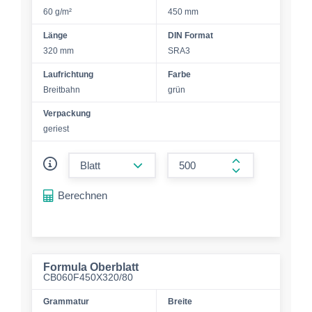
60 g/m²
450 mm
Länge
DIN Format
320 mm
SRA3
Laufrichtung
Farbe
Breitbahn
grün
Verpackung
geriest
form.decrease-amount
form.increase-a
Berechnen
Formula Oberblatt
CB060F450X320/80
Grammatur
Breite