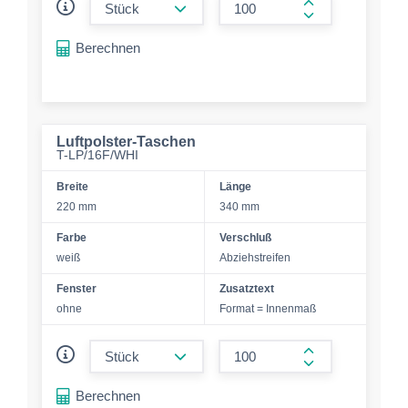
form.increase-a
Berechnen
Luftpolster-Taschen
T-LP/16F/WHI
Breite
Länge
220 mm
340 mm
Farbe
Verschluß
weiß
Abziehstreifen
Fenster
Zusatztext
ohne
Format = Innenmaß
form.decrease-amount
form.increase-a
Berechnen