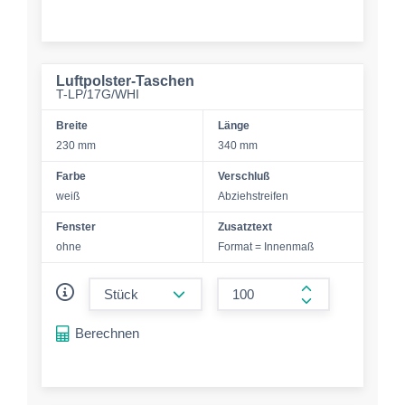
Luftpolster-Taschen
T-LP/17G/WHI
Breite
Länge
230 mm
340 mm
Farbe
Verschluß
weiß
Abziehstreifen
Fenster
Zusatztext
ohne
Format = Innenmaß
form.decrease-amount
form.increase-a
Berechnen