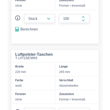
Fenster
Zusatztext
ohne
Format = Innenmaß
form.decrease-amount
form.increase-a
Berechnen
Luftpolster-Taschen
T-LP/15E/WHI
Breite
Länge
220 mm
265 mm
Farbe
Verschluß
weiß
Abziehstreifen
Fenster
Zusatztext
ohne
Format = Innenmaß
form.decrease-amount