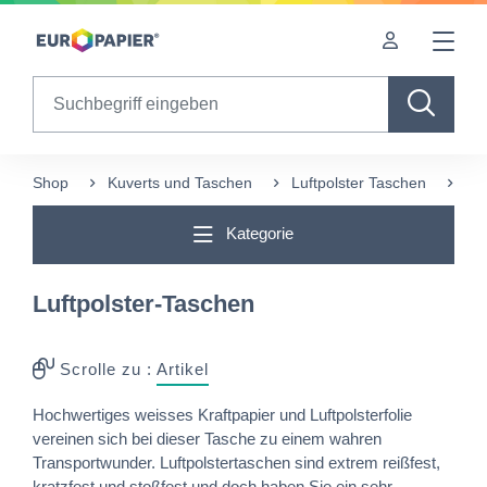
Table Of Content
Diese Produkte könnten Sie auch interessieren
sr.skip-to.main-content
sr.skip-to.table-of-contents
sr.skip-to.main-navigation
Search
Shop
Kuverts und Taschen
Luftpolster Taschen
Luf
Kategorie
Luftpolster-Taschen
Scrolle zu :
Artikel
Hochwertiges weisses Kraftpapier und Luftpolsterfolie
vereinen sich bei dieser Tasche zu einem wahren
Transportwunder. Luftpolstertaschen sind extrem reißfest,
kratzfest und stoßfest und doch haben Sie ein sehr