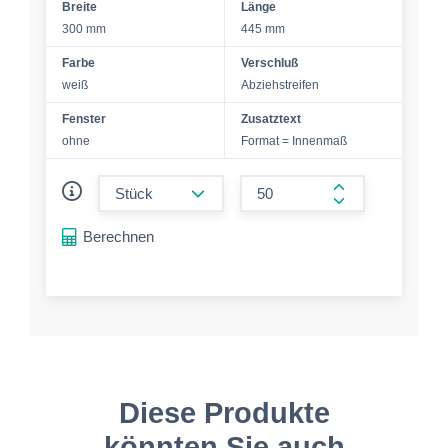
Breite
Länge
300 mm
445 mm
Farbe
Verschluß
weiß
Abziehstreifen
Fenster
Zusatztext
ohne
Format = Innenmaß
form.decrease-amount
form.increase-a
Berechnen
Diese Produkte
könnten Sie auch