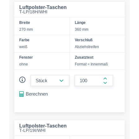
Luftpolster-Taschen
T-LP/18H/WHI
Breite
Länge
270 mm
360 mm
Farbe
Verschluß
weiß
Abziehstreifen
Fenster
Zusatztext
ohne
Format = Innenmaß
form.decrease-amount
form.increase-a
Berechnen
Luftpolster-Taschen
T-LP/19I/WHI