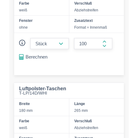
Farbe
Verschluß
weiß
Abziehstreifen
Fenster
Zusatztext
ohne
Format = Innenmaß
form.decrease-amount
form.increase-a
Berechnen
Luftpolster-Taschen
T-LP/14D/WHI
Breite
Länge
180 mm
265 mm
Farbe
Verschluß
weiß
Abziehstreifen