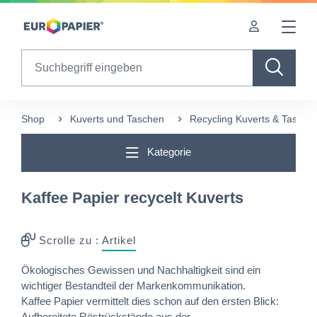
Table Of Content
Ergänzende Produkte
sr.skip-to.main-content
sr.skip-to.table-of-contents
sr.skip-to.main-navigation
Search
Shop
Kuverts und Taschen
Recycling Kuverts & Tasche
Kategorie
Kaffee Papier recycelt Kuverts
Scrolle zu :
Artikel
Ökologisches Gewissen und Nachhaltigkeit sind ein
wichtiger Bestandteil der Markenkommunikation.
Kaffee Papier vermittelt dies schon auf den ersten Blick:
Aufbereitete Röstrückstände aus der