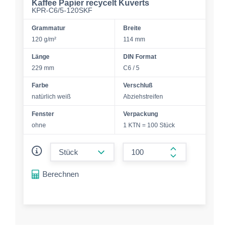
Kaffee Papier recycelt Kuverts
KPR-C6/5-120SKF
Grammatur
Breite
120 g/m²
114 mm
Länge
DIN Format
229 mm
C6 / 5
Farbe
Verschluß
natürlich weiß
Abziehstreifen
Fenster
Verpackung
ohne
1 KTN = 100 Stück
form.decrease-amount
form.increase-a
Berechnen