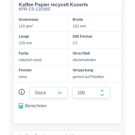
Kaffee Papier recycelt Kuverts
KPR-C5-120SKF
Grammatur
Breite
120 g/m²
162 mm
Länge
DIN Format
229 mm
C5
Farbe
Verschluß
natürlich weiß
Abziehstreifen
Fenster
Verpackung
ohne
geriest auf Paletten
form.decrease-amount
form.increase-a
Berechnen