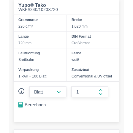
Yupo® Tako
WKFS340/1020X720
Grammatur
Breite
220 g/m²
1.020 mm
Länge
DIN Format
720 mm
Großformat
Laufrichtung
Farbe
Breitbahn
weiß
Verpackung
Zusatztext
1 PAK = 100 Blatt
Conventional & UV offset
form.decrease-amount
form.increase-a
Berechnen