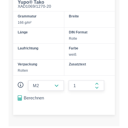
Yupo® Tako
XAD1069/1270-20
Grammatur
Breite
166 g/m²
Länge
DIN Format
Rolle
Laufrichtung
Farbe
weiß
Verpackung
Zusatztext
Rollen
form.decrease-amount
form.increase-a
Berechnen