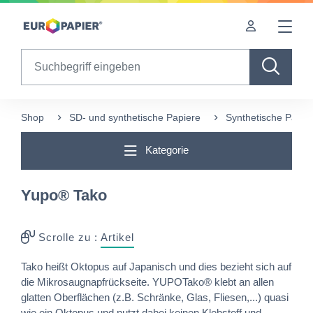
Table Of Content
Diese Produkte könnten Sie auch interessieren
sr.skip-to.main-content
sr.skip-to.table-of-contents
sr.skip-to.main-navigation
Search
Shop
SD- und synthetische Papiere
Synthetische Papie
Kategorie
Yupo® Tako
Scrolle zu :
Artikel
Tako heißt Oktopus auf Japanisch und dies bezieht sich auf
die Mikrosaugnapfrückseite. YUPOTako® klebt an allen
glatten Oberflächen (z.B. Schränke, Glas, Fliesen,...) quasi
wie ein Oktopus und nutzt dabei keinen Klebstoff und