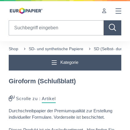
Table Of Content
Diese Produkte könnten Sie auch interessieren
sr.skip-to.main-content
sr.skip-to.table-of-contents
sr.skip-to.main-navigation
Search
Shop
SD- und synthetische Papiere
SD (Selbst- durchs
Kategorie
Giroform (Schlußblatt)
Scrolle zu :
Artikel
Durchschreibpapier der Premiumqualität zur Erstellung
individueller Formulare. Vorderseite ist beschichtet.
Dieses Produkt ist ein Auslaufsortiment - Hier finden Sie