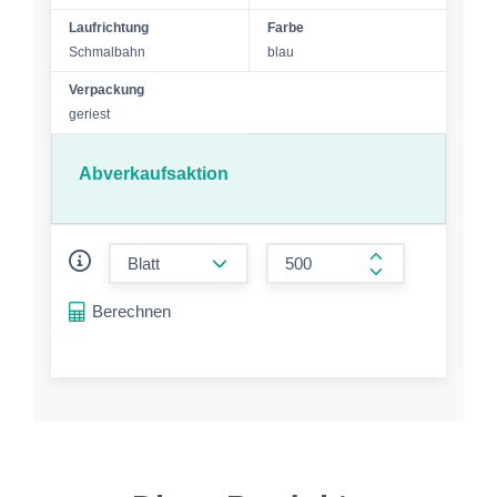
Laufrichtung
Farbe
Schmalbahn
blau
Verpackung
geriest
Abverkaufsaktion
form.decrease-amount
form.increase-a
Berechnen