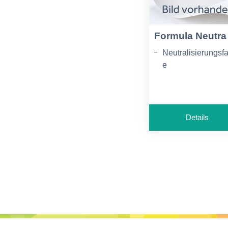
Formula Neutra
Neutralisierungsf
e
für SD-Papiere
Details