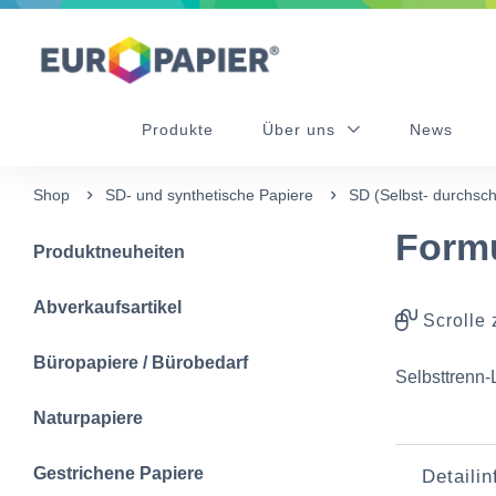
Table Of Content
Ergänzende Produkte
sr.skip-to.main-content
sr.skip-to.table-of-contents
sr.skip-to.main-navigation
Produkte
Über uns
News
Shop
SD- und synthetische Papiere
SD (Selbst- durchsch
Form
Produktneuheiten
Abverkaufsartikel
Scrolle 
Büropapiere / Bürobedarf
Selbsttrenn-
Naturpapiere
Gestrichene Papiere
Detaili