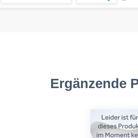
form.increase
Ergänzende P