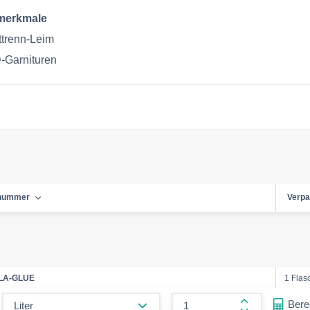
merkmale
ttrenn-Leim
D-Garnituren
lnummer
Verp
LA-GLUE
1 Flasc
form.decrease-amount
Ber