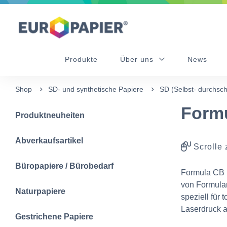
Table Of Content
Ergänzende Produkte
sr.skip-to.main-content
sr.skip-to.table-of-contents
sr.skip-to.main-navigation
Produkte
Über uns
News
Shop
SD- und synthetische Papiere
SD (Selbst- durchsch
Formu
Produktneuheiten
Abverkaufsartikel
Scrolle 
Büropapiere / Bürobedarf
Formula CB (O
von Formular
Naturpapiere
speziell für
Laserdruck a
Gestrichene Papiere