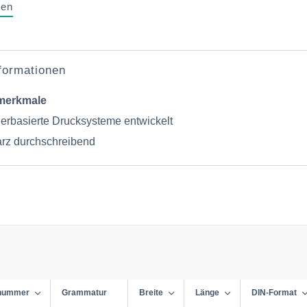
gen
nformationen
merkmale
onerbasierte Drucksysteme entwickelt
rz durchschreibend
lnummer
Grammatur
Breite
Länge
DIN-Format