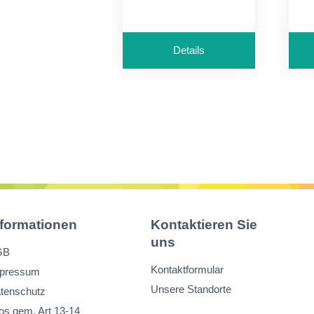
entwickelt
e
schwarz
s
durchschreibend
d
Details
nformationen
Kontaktieren Sie
uns
GB
Kontaktformular
pressum
Unsere Standorte
tenschutz
fos gem. Art 13-14