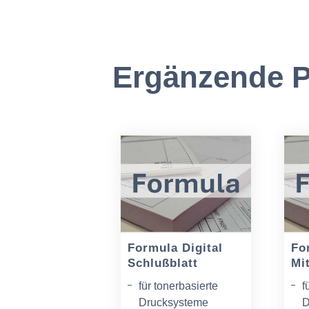
Ergänzende P
Formula Digital
Fo
Schlußblatt
Mit
für tonerbasierte
f
Drucksysteme
D