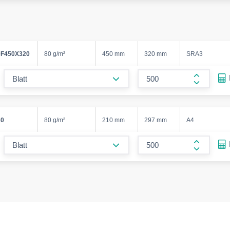
F450X320
80 g/m²
450 mm
320 mm
SRA3
form.decrease-amount
form.incr
80
80 g/m²
210 mm
297 mm
A4
form.decrease-amount
form.incr