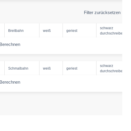
Filter zurücksetzen
schwarz
Breitbahn
weiß
geriest
durchschreibend
Berechnen
ease-amount
schwarz
Schmalbahn
weiß
geriest
durchschreibend
Berechnen
ease-amount