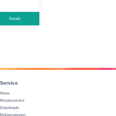
ntwickelt
chwarz
urchschreibend
Details
Service
News
Musterservice
Downloads
Reklamationen