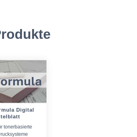
rodukte
rmula Digital
telblatt
ür tonerbasierte
rucksysteme