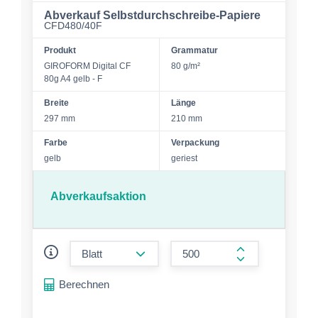
Abverkauf Selbstdurchschreibe-Papiere
CFD480/40F
Produkt
Grammatur
GIROFORM Digital CF
80 g/m²
80g A4 gelb - F
Breite
Länge
297 mm
210 mm
Farbe
Verpackung
gelb
geriest
Abverkaufsaktion
form.decrease-amount
form.increase-a
Berechnen