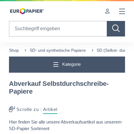
Table Of Content
sr.skip-to.main-content
sr.skip-to.table-of-contents
sr.skip-to.main-navigation
Search
Shop
SD- und synthetische Papiere
SD (Selbst- durchs
Kategorie
Abverkauf Selbstdurchschreibe-
Papiere
Scrolle zu :
Artikel
Hier finden Sie alle unsere Abverkaufsartikel aus unserem
SD-Papier Sortiment