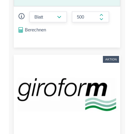
form.decrease-amount
form.increase-a
Berechnen
AKTION