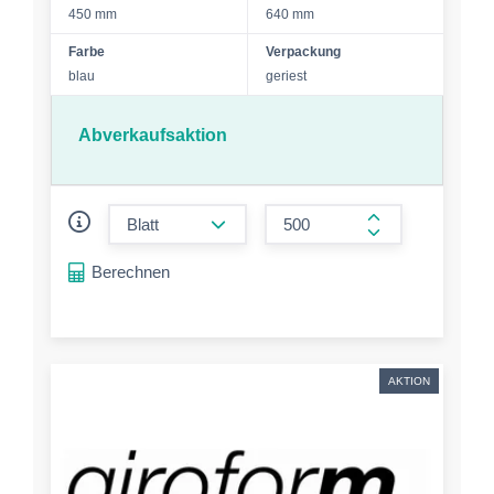
450 mm
640 mm
Farbe
Verpackung
blau
geriest
Abverkaufsaktion
form.decrease-amount
form.increase-a
Berechnen
AKTION