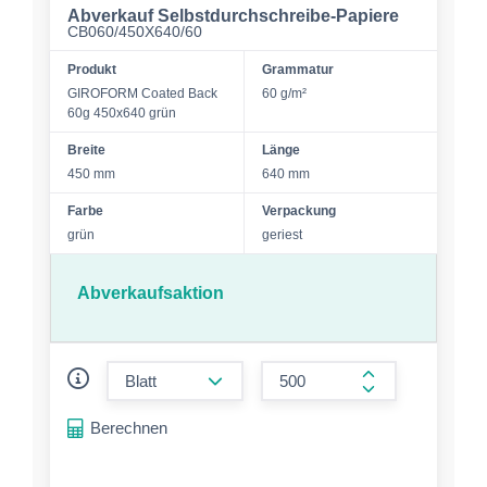
Abverkauf Selbstdurchschreibe-Papiere
CB060/450X640/60
Produkt
Grammatur
GIROFORM Coated Back
60 g/m²
60g 450x640 grün
Breite
Länge
450 mm
640 mm
Farbe
Verpackung
grün
geriest
Abverkaufsaktion
form.decrease-amount
form.increase-a
Berechnen