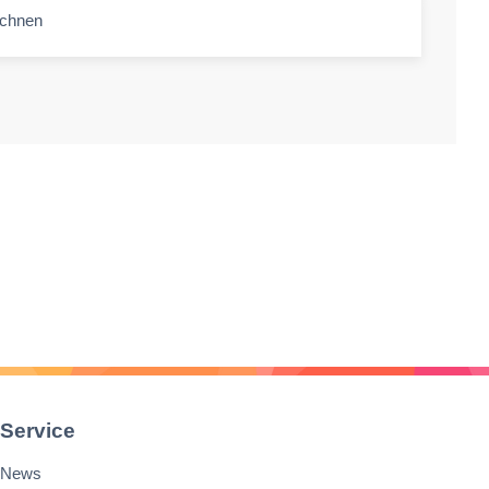
echnen
-amount
Service
News