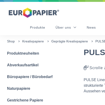
Table Of Content
sr.skip-to.main-content
sr.skip-to.table-of-contents
sr.skip-to.main-navigation
Produkte
Über uns
News
Shop
Kreativpapiere
Geprägte Kreativpapiere
PULSE
PULS
Produktneuheiten
Abverkaufsartikel
Scrolle 
Büropapiere / Bürobedarf
PULSE Linen 
strukturierte
Naturpapiere
Aussehen ver
Gestrichene Papiere