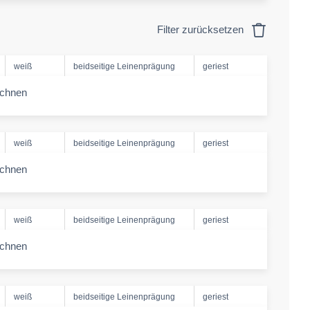
Filter zurücksetzen
weiß
beidseitige Leinenprägung
geriest
echnen
-amount
weiß
beidseitige Leinenprägung
geriest
echnen
-amount
weiß
beidseitige Leinenprägung
geriest
echnen
-amount
weiß
beidseitige Leinenprägung
geriest