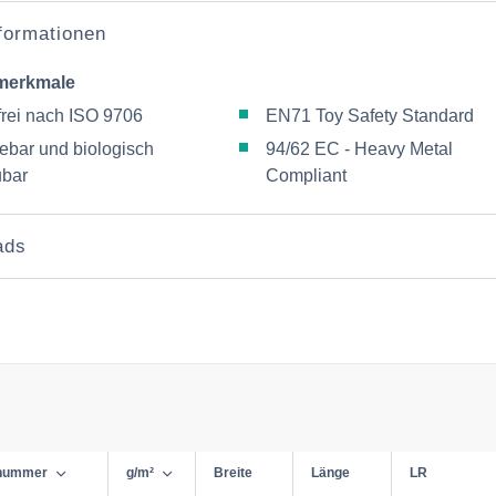
nformationen
merkmale
frei nach ISO 9706
EN71 Toy Safety Standard
lebar und biologisch
94/62 EC - Heavy Metal
bar
Compliant
ads
lnummer
g/m²
Breite
Länge
LR