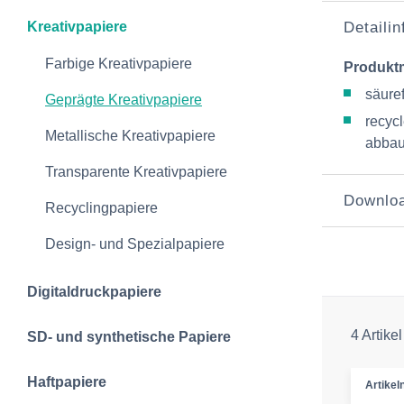
Kreativpapiere
Detaili
Farbige Kreativpapiere
Produkt
säure
Geprägte Kreativpapiere
recyc
Metallische Kreativpapiere
abbau
Transparente Kreativpapiere
Downlo
Recyclingpapiere
Design- und Spezialpapiere
Digitaldruckpapiere
4 Artikel
SD- und synthetische Papiere
Haftpapiere
Artike