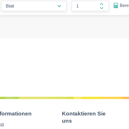
form.decrease-amount
Ber
form.increase
nformationen
Kontaktieren Sie
uns
GB