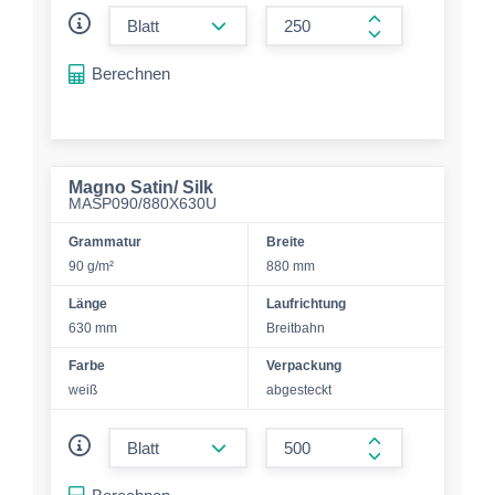
form.decrease-amount
form.increase-a
Berechnen
Magno Satin/ Silk
MASP090/880X630U
Grammatur
Breite
90 g/m²
880 mm
Länge
Laufrichtung
630 mm
Breitbahn
Farbe
Verpackung
weiß
abgesteckt
form.decrease-amount
form.increase-a