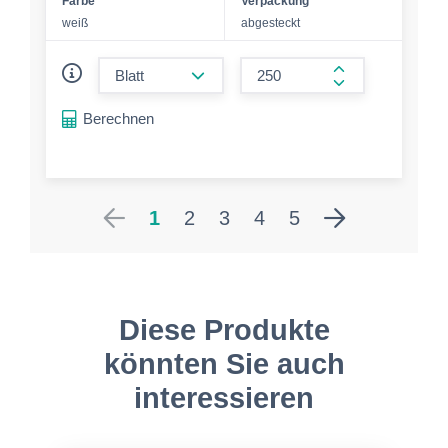
Farbe
Verpackung
weiß
abgesteckt
form.decrease-amount
form.increase-a
Berechnen
1
2
3
4
5
Diese Produkte
könnten Sie auch
interessieren