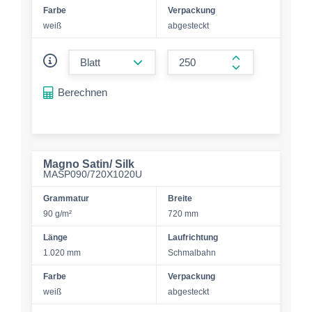
Farbe
Verpackung
weiß
abgesteckt
form.decrease-amount
form.increase-a
Berechnen
Magno Satin/ Silk
MASP090/720X1020U
Grammatur
Breite
90 g/m²
720 mm
Länge
Laufrichtung
1.020 mm
Schmalbahn
Farbe
Verpackung
weiß
abgesteckt