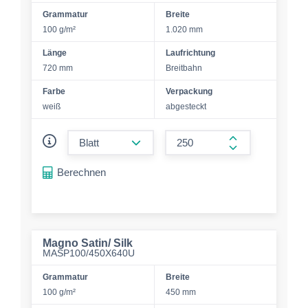
Grammatur
Breite
100 g/m²
1.020 mm
Länge
Laufrichtung
720 mm
Breitbahn
Farbe
Verpackung
weiß
abgesteckt
form.decrease-amount
form.increase-a
Berechnen
Magno Satin/ Silk
MASP100/450X640U
Grammatur
Breite
100 g/m²
450 mm