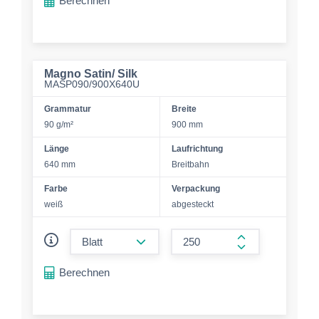
Berechnen
Magno Satin/ Silk
MASP090/900X640U
Grammatur
Breite
90 g/m²
900 mm
Länge
Laufrichtung
640 mm
Breitbahn
Farbe
Verpackung
weiß
abgesteckt
form.decrease-amount
form.increase-a
Berechnen