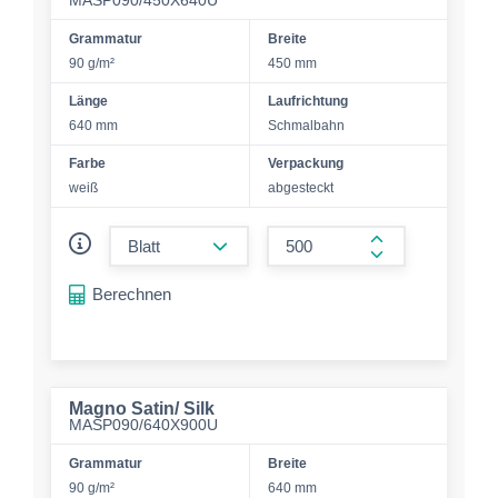
MASP090/450X640U
Grammatur
Breite
90 g/m²
450 mm
Länge
Laufrichtung
640 mm
Schmalbahn
Farbe
Verpackung
weiß
abgesteckt
form.decrease-amount
form.increase-a
Berechnen
Magno Satin/ Silk
MASP090/640X900U
Grammatur
Breite
90 g/m²
640 mm