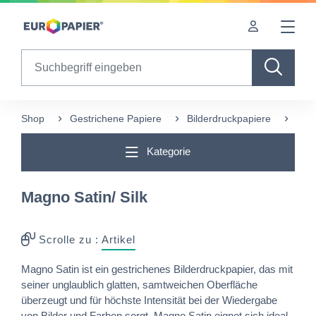
Table Of Content
Diese Produkte könnten Sie auch interessieren
sr.skip-to.main-content
sr.skip-to.table-of-contents
sr.skip-to.main-navigation
Search
Shop
Gestrichene Papiere
Bilderdruckpapiere
Magn
Kategorie
Magno Satin/ Silk
Scrolle zu :
Artikel
Magno Satin ist ein gestrichenes Bilderdruckpapier, das mit
seiner unglaublich glatten, samtweichen Oberfläche
überzeugt und für höchste Intensität bei der Wiedergabe
von Bilder und Farben sorgt. Magno Satin eignet sich ideal