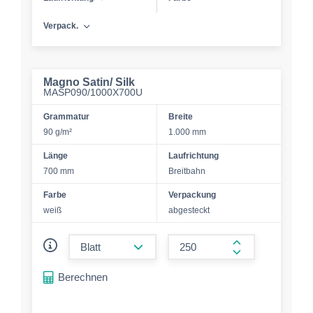
Verpack.
Magno Satin/ Silk
MASP090/1000X700U
Grammatur
Breite
90 g/m²
1.000 mm
Länge
Laufrichtung
700 mm
Breitbahn
Farbe
Verpackung
weiß
abgesteckt
form.decrease-amount
form.increase-a
Berechnen