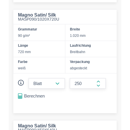
Magno Satin/ Silk
MASP090/1020X720U
Grammatur
Breite
90 g/m²
1.020 mm
Länge
Laufrichtung
720 mm
Breitbahn
Farbe
Verpackung
weiß
abgesteckt
form.decrease-amount
form.increase-a
Berechnen
Magno Satin/ Silk