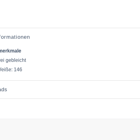
nformationen
merkmale
rei gebleicht
eiße: 146
ads