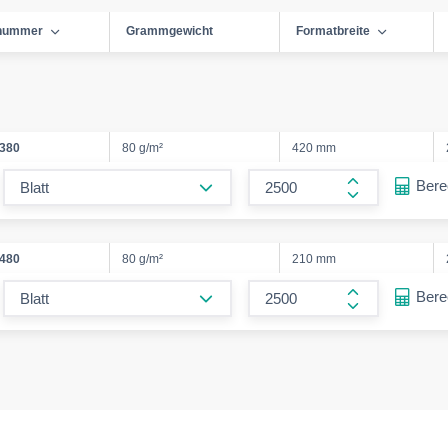
lnummer
Grammgewicht
Formatbreite
380
80 g/m²
420 mm
form.decrease-amount
Ber
form.increase
480
80 g/m²
210 mm
form.decrease-amount
Ber
form.increase