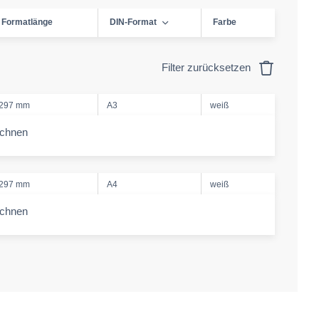
Formatlänge
DIN-Format
Farbe
Filter zurücksetzen
297 mm
A3
weiß
echnen
-amount
297 mm
A4
weiß
echnen
-amount