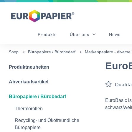
Table Of Content
sr.skip-to.main-content
sr.skip-to.table-of-contents
sr.skip-to.main-navigation
Produkte
Über uns
News
Shop
Büropapiere / Bürobedarf
Markenpapiere - diverse
Euro
Produktneuheiten
Abverkaufsartikel
Qualitä
Büropapiere / Bürobedarf
EuroBasic is
schwarz/wei
Thermorollen
Recycling- und Ökofreundliche
Büropapiere