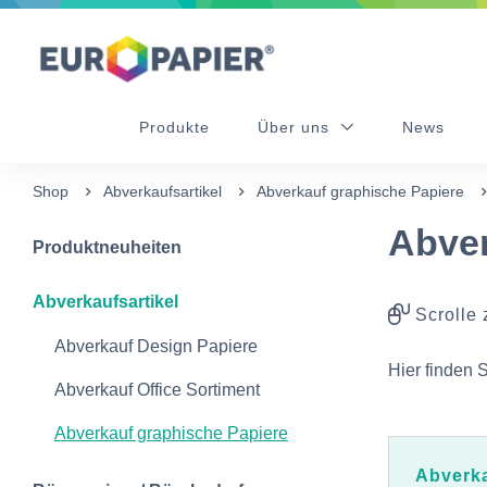
Table Of Content
sr.skip-to.main-content
sr.skip-to.table-of-contents
sr.skip-to.main-navigation
Produkte
Über uns
News
Shop
Abverkaufsartikel
Abverkauf graphische Papiere
Abver
Produktneuheiten
Abverkaufsartikel
Scrolle 
Abverkauf Design Papiere
Hier finden 
Abverkauf Office Sortiment
Abverkauf graphische Papiere
Abverk