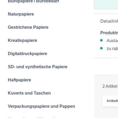
Büropapiere / Bürobedarf
Naturpapiere
Detaili
Gestrichene Papiere
Produkt
Kreativpapiere
Auslau
zu rab
Digitaldruckpapiere
SD- und synthetische Papiere
Haftpapiere
2 Artikel
Kuverts und Taschen
Artikelb
Verpackungspapiere und Pappen