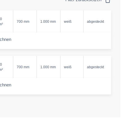
0
700 mm
1.000 mm
weiß
abgesteckt
m²
echnen
-amount
0
700 mm
1.000 mm
weiß
abgesteckt
m²
echnen
-amount