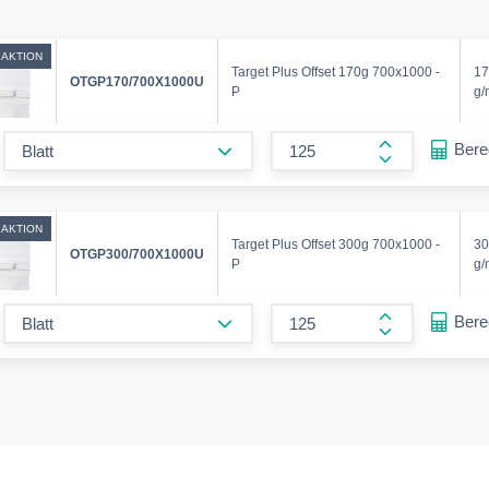
AKTION
Target Plus Offset 170g 700x1000 -
17
OTGP170/700X1000U
P
g/
form.decrease-amount
Ber
form.increase
AKTION
Target Plus Offset 300g 700x1000 -
30
OTGP300/700X1000U
P
g/
form.decrease-amount
Ber
form.increase