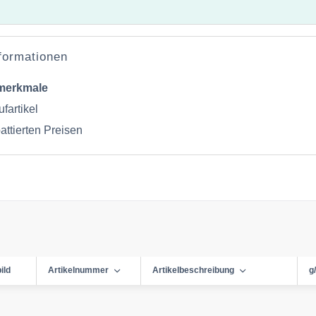
nformationen
merkmale
fartikel
attierten Preisen
ild
Artikelnummer
Artikelbeschreibung
g