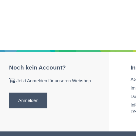
Noch kein Account?
I
A
Jetzt Anmelden für unseren Webshop
Im
Da
Anmelden
In
D